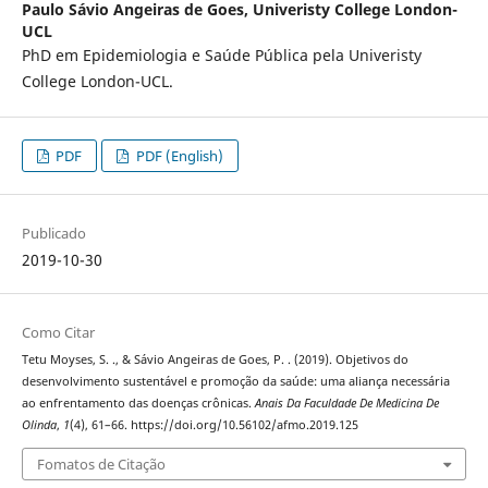
Paulo Sávio Angeiras de Goes,
Univeristy College London-
UCL
PhD em Epidemiologia e Saúde Pública pela Univeristy
College London-UCL.
PDF
PDF (English)
Publicado
2019-10-30
Como Citar
Tetu Moyses, S. ., & Sávio Angeiras de Goes, P. . (2019). Objetivos do
desenvolvimento sustentável e promoção da saúde: uma aliança necessária
ao enfrentamento das doenças crônicas.
Anais Da Faculdade De Medicina De
Olinda
,
1
(4), 61–66. https://doi.org/10.56102/afmo.2019.125
Fomatos de Citação