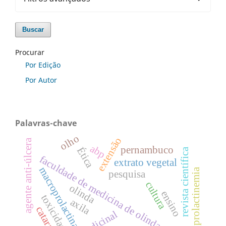
Buscar
Procurar
Por Edição
Por Autor
Palavras-chave
olho
extensão
agente anti-úlcera
abp
pernambuco
Ética
revista científica
faculdade de medicina de olinda
extrato vegetal
macroprolactina
macroprolactinemia
pesquisa
cultura
olinda
ensino
toxicidade
axila
catarata